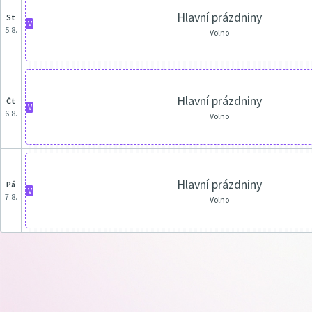
Hlavní prázdniny
st
V
5.8.
Volno
Hlavní prázdniny
čt
V
6.8.
Volno
Hlavní prázdniny
pá
V
7.8.
Volno