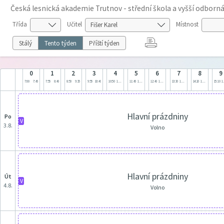
Česká lesnická akademie Trutnov - střední škola a vyšší odborná
Třída
Učitel
Místnost
Stálý
Tento týden
Příští týden
0
1
2
3
4
5
6
7
8
9
7:00
7:45
7:55
8:40
8:50
9:35
9:55
10:40
10:50
11:35
11:45
12:30
12:40
13:25
13:30
14:15
14:20
15:05
15:10
1
Hlavní prázdniny
po
V
3.8.
Volno
Hlavní prázdniny
út
V
4.8.
Volno