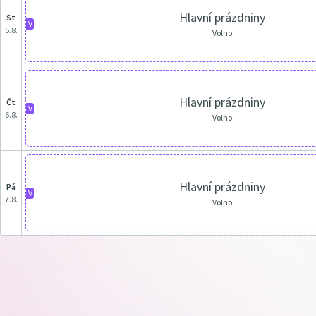
Hlavní prázdniny
st
V
5.8.
Volno
Hlavní prázdniny
čt
V
6.8.
Volno
Hlavní prázdniny
pá
V
7.8.
Volno