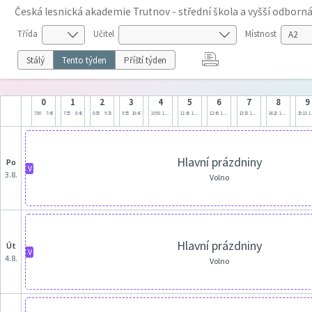
Česká lesnická akademie Trutnov - střední škola a vyšší odborná
Třída
Učitel
Místnost
Stálý
Tento týden
Příští týden
0
1
2
3
4
5
6
7
8
9
7:00
7:45
7:55
8:40
8:50
9:35
9:55
10:40
10:50
11:35
11:45
12:30
12:40
13:25
13:30
14:15
14:20
15:05
15:10
1
Hlavní prázdniny
po
V
3.8.
Volno
Hlavní prázdniny
út
V
4.8.
Volno