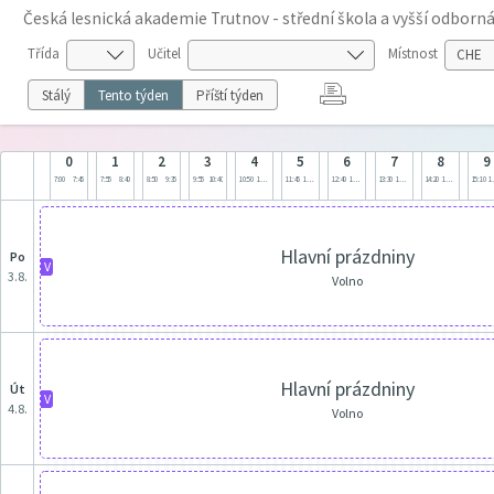
Česká lesnická akademie Trutnov - střední škola a vyšší odborná
Třída
Učitel
Místnost
Stálý
Tento týden
Příští týden
0
1
2
3
4
5
6
7
8
9
7:00
7:45
7:55
8:40
8:50
9:35
9:55
10:40
10:50
11:35
11:45
12:30
12:40
13:25
13:30
14:15
14:20
15:05
15:10
1
Hlavní prázdniny
po
V
3.8.
Volno
Hlavní prázdniny
út
V
4.8.
Volno