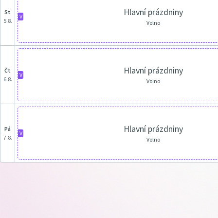
Hlavní prázdniny
st
V
5.8.
Volno
Hlavní prázdniny
čt
V
6.8.
Volno
Hlavní prázdniny
pá
V
7.8.
Volno