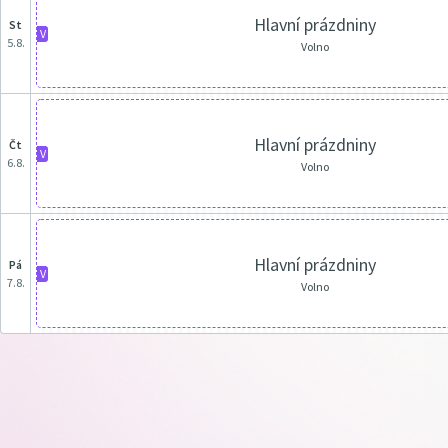
Hlavní prázdniny
st
V
5.8.
Volno
Hlavní prázdniny
čt
V
6.8.
Volno
Hlavní prázdniny
pá
V
7.8.
Volno