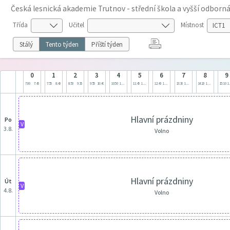
Česká lesnická akademie Trutnov - střední škola a vyšší odborná
Třída
Učitel
Místnost
Stálý
Tento týden
Příští týden
0
1
2
3
4
5
6
7
8
9
7:00
7:45
7:55
8:40
8:50
9:35
9:55
10:40
10:50
11:35
11:45
12:30
12:40
13:25
13:30
14:15
14:20
15:05
15:10
1
Hlavní prázdniny
po
V
3.8.
Volno
Hlavní prázdniny
út
V
4.8.
Volno